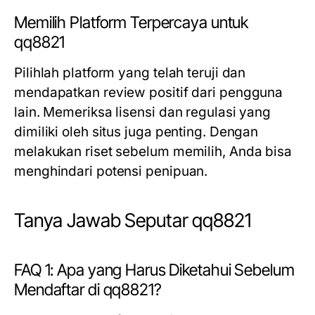
Memilih Platform Terpercaya untuk
qq8821
Pilihlah platform yang telah teruji dan
mendapatkan review positif dari pengguna
lain. Memeriksa lisensi dan regulasi yang
dimiliki oleh situs juga penting. Dengan
melakukan riset sebelum memilih, Anda bisa
menghindari potensi penipuan.
Tanya Jawab Seputar qq8821
FAQ 1: Apa yang Harus Diketahui Sebelum
Mendaftar di qq8821?