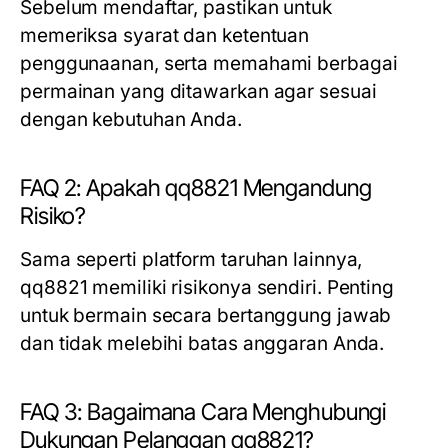
Sebelum mendaftar, pastikan untuk
memeriksa syarat dan ketentuan
penggunaanan, serta memahami berbagai
permainan yang ditawarkan agar sesuai
dengan kebutuhan Anda.
FAQ 2: Apakah qq8821 Mengandung
Risiko?
Sama seperti platform taruhan lainnya,
qq8821 memiliki risikonya sendiri. Penting
untuk bermain secara bertanggung jawab
dan tidak melebihi batas anggaran Anda.
FAQ 3: Bagaimana Cara Menghubungi
Dukungan Pelanggan qq8821?