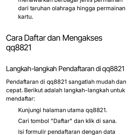
dari taruhan olahraga hingga permainan
kartu.
Cara Daftar dan Mengakses
qq8821
Langkah-langkah Pendaftaran di qq8821
Pendaftaran di qq8821 sangatlah mudah dan
cepat. Berikut adalah langkah-langkah untuk
mendaftar:
Kunjungi halaman utama qq8821.
Cari tombol "Daftar" dan klik di sana.
Isi formulir pendaftaran dengan data