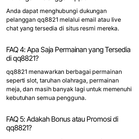
Anda dapat menghubungi dukungan
pelanggan qq8821 melalui email atau live
chat yang tersedia di situs resmi mereka.
FAQ 4: Apa Saja Permainan yang Tersedia
di qq8821?
qq8821 menawarkan berbagai permainan
seperti slot, taruhan olahraga, permainan
meja, dan masih banyak lagi untuk memenuhi
kebutuhan semua pengguna.
FAQ 5: Adakah Bonus atau Promosi di
qq8821?