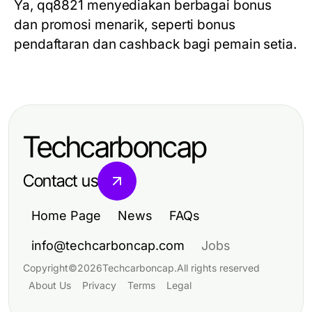
Ya, qq8821 menyediakan berbagai bonus
dan promosi menarik, seperti bonus
pendaftaran dan cashback bagi pemain setia.
Techcarboncap
Contact us
Home Page
News
FAQs
info@techcarboncap.com
Jobs
Copyright
©
2026
Techcarboncap
.
All rights reserved
About Us
Privacy
Terms
Legal