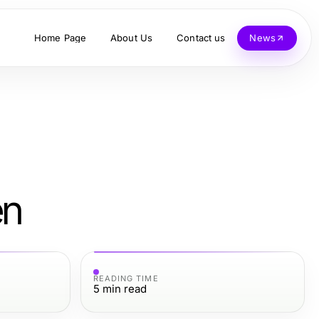
Home Page
About Us
Contact us
News
en
READING TIME
5
min read