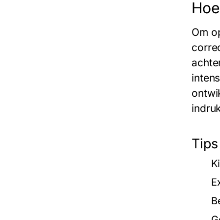
Hoe
Om op
corre
achte
inten
ontwi
indruk
Tips
K
E
B
G