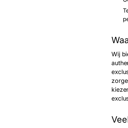
T
p
Waa
Wij b
authe
exclu
zorge
kieze
exclus
Vee