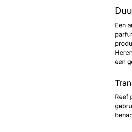
Duu
Een a
parfu
produ
Heren
een g
Tran
Reef 
gebru
benadr