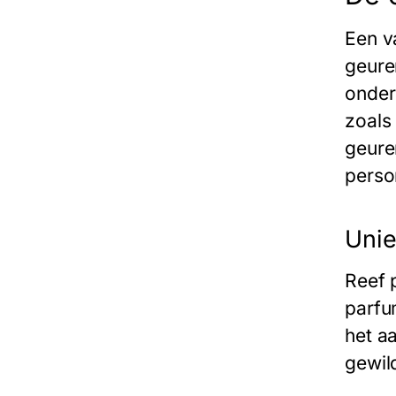
Een v
geure
onder
zoals
geure
perso
Unie
Reef 
parfu
het a
gewild