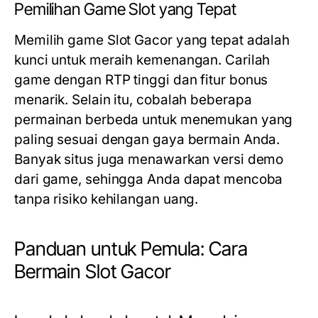
Pemilihan Game Slot yang Tepat
Memilih game Slot Gacor yang tepat adalah
kunci untuk meraih kemenangan. Carilah
game dengan RTP tinggi dan fitur bonus
menarik. Selain itu, cobalah beberapa
permainan berbeda untuk menemukan yang
paling sesuai dengan gaya bermain Anda.
Banyak situs juga menawarkan versi demo
dari game, sehingga Anda dapat mencoba
tanpa risiko kehilangan uang.
Panduan untuk Pemula: Cara
Bermain Slot Gacor