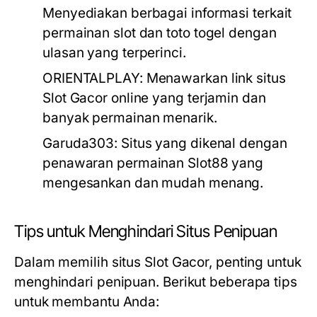
Menyediakan berbagai informasi terkait
permainan slot dan toto togel dengan
ulasan yang terperinci.
ORIENTALPLAY:
Menawarkan link situs
Slot Gacor online yang terjamin dan
banyak permainan menarik.
Garuda303:
Situs yang dikenal dengan
penawaran permainan Slot88 yang
mengesankan dan mudah menang.
Tips untuk Menghindari Situs Penipuan
Dalam memilih situs Slot Gacor, penting untuk
menghindari penipuan. Berikut beberapa tips
untuk membantu Anda: