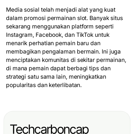
Media sosial telah menjadi alat yang kuat
dalam promosi permainan slot. Banyak situs
sekarang menggunakan platform seperti
Instagram, Facebook, dan TikTok untuk
menarik perhatian pemain baru dan
membagikan pengalaman bermain. Ini juga
menciptakan komunitas di sekitar permainan,
di mana pemain dapat berbagi tips dan
strategi satu sama lain, meningkatkan
popularitas dan keterlibatan.
Techcarboncap