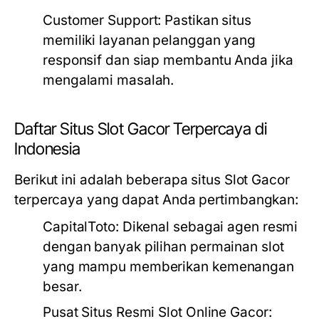
Customer Support:
Pastikan situs
memiliki layanan pelanggan yang
responsif dan siap membantu Anda jika
mengalami masalah.
Daftar Situs Slot Gacor Terpercaya di
Indonesia
Berikut ini adalah beberapa situs Slot Gacor
terpercaya yang dapat Anda pertimbangkan:
CapitalToto:
Dikenal sebagai agen resmi
dengan banyak pilihan permainan slot
yang mampu memberikan kemenangan
besar.
Pusat Situs Resmi Slot Online Gacor: