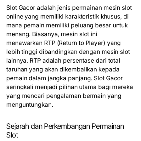
Slot Gacor adalah jenis permainan mesin slot
online yang memiliki karakteristik khusus, di
mana pemain memiliki peluang besar untuk
menang. Biasanya, mesin slot ini
menawarkan RTP (Return to Player) yang
lebih tinggi dibandingkan dengan mesin slot
lainnya. RTP adalah persentase dari total
taruhan yang akan dikembalikan kepada
pemain dalam jangka panjang. Slot Gacor
seringkali menjadi pilihan utama bagi mereka
yang mencari pengalaman bermain yang
menguntungkan.
Sejarah dan Perkembangan Permainan
Slot