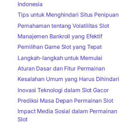
Indonesia
Tips untuk Menghindari Situs Penipuan
Pemahaman tentang Volatilitas Slot
Manajemen Bankroll yang Efektif
Pemilihan Game Slot yang Tepat
Langkah-langkah untuk Memulai
Aturan Dasar dan Fitur Permainan
Kesalahan Umum yang Harus Dihindari
Inovasi Teknologi dalam Slot Gacor
Prediksi Masa Depan Permainan Slot
Impact Media Sosial dalam Permainan
Slot