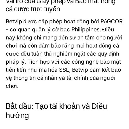
Vai trò của Giấy phép và Bảo mật trong
cá cược trực tuyến
Betvip được cấp phép hoạt động bởi PAGCOR
- cơ quan quản lý cờ bạc Philippines. Điều
này không chỉ mang đến sự an tâm cho người
chơi mà còn đảm bảo rằng mọi hoạt động cá
cược đều tuân thủ nghiêm ngặt các quy định
pháp lý. Tích hợp với các công nghệ bảo mật
tiên tiến như mã hóa SSL, Betvip cam kết bảo
vệ thông tin cá nhân và tài chính của người
chơi.
Bắt đầu: Tạo tài khoản và Điều
hướng