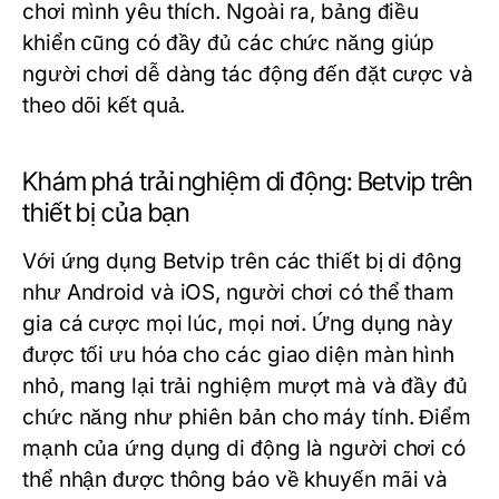
chơi mình yêu thích. Ngoài ra, bảng điều
khiển cũng có đầy đủ các chức năng giúp
người chơi dễ dàng tác động đến đặt cược và
theo dõi kết quả.
Khám phá trải nghiệm di động: Betvip trên
thiết bị của bạn
Với ứng dụng Betvip trên các thiết bị di động
như Android và iOS, người chơi có thể tham
gia cá cược mọi lúc, mọi nơi. Ứng dụng này
được tối ưu hóa cho các giao diện màn hình
nhỏ, mang lại trải nghiệm mượt mà và đầy đủ
chức năng như phiên bản cho máy tính. Điểm
mạnh của ứng dụng di động là người chơi có
thể nhận được thông báo về khuyến mãi và