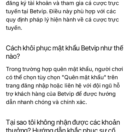
đăng ký tài khoản và tham gia cá cược trực
tuyến tại Betvip. Điều này phù hợp với các
quy định pháp lý hiện hành về cá cược trực
tuyến.
Cách khôi phục mật khẩu Betvip như thế
nào?
Trong trường hợp quên mật khẩu, người chơi
có thể chọn tùy chọn "Quên mật khẩu" trên
trang đăng nhập hoặc liên hệ với đội ngũ hỗ
trợ khách hàng của Betvip để được hướng
dẫn nhanh chóng và chính xác.
Tại sao tôi không nhận được các khoản
thưởng? Hướng dẫn khắc phục sự cố