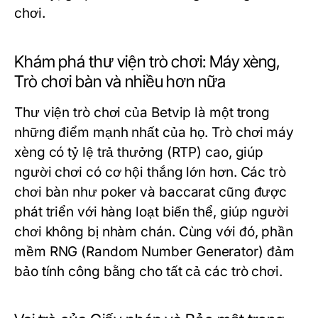
chơi.
Khám phá thư viện trò chơi: Máy xèng,
Trò chơi bàn và nhiều hơn nữa
Thư viện trò chơi của Betvip là một trong
những điểm mạnh nhất của họ. Trò chơi máy
xèng có tỷ lệ trả thưởng (RTP) cao, giúp
người chơi có cơ hội thắng lớn hơn. Các trò
chơi bàn như poker và baccarat cũng được
phát triển với hàng loạt biến thể, giúp người
chơi không bị nhàm chán. Cùng với đó, phần
mềm RNG (Random Number Generator) đảm
bảo tính công bằng cho tất cả các trò chơi.