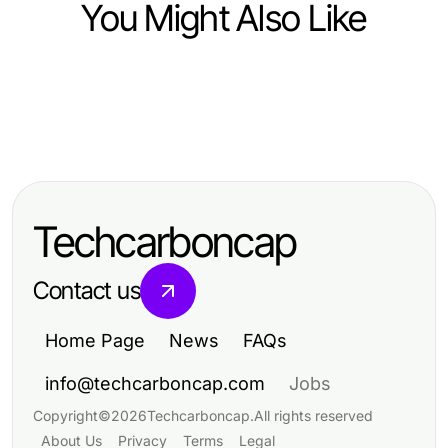
You Might Also Like
Computers Electronics and Technology
Computers Electronics and Technology
private label lithium battery
Computers Electronics and Technology
12个关于Youdao翻译下载的关键事
manufacturer Decoded: Making
Cómo Ahorrar Tiempo y Dinero con
实，每位语言学习者都应知道
Sense of Industry Innovations in
Servidores Dedicados en 2026
2026
Techcarboncap
Contact us
Home Page
News
FAQs
info@techcarboncap.com
Jobs
Copyright
©
2026
Techcarboncap
.
All rights reserved
About Us
Privacy
Terms
Legal