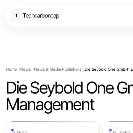
Techcarboncap
T
Home
News
News & Media Publishers
Die Seybold One GmbH: E
Die Seybold One Gm
Management
AUTHOR
PUBLISHED