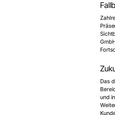
Fall
Zahlr
Präse
Sicht
Gmb
Forts
Zuku
Das d
Berei
und i
Weite
Kunde