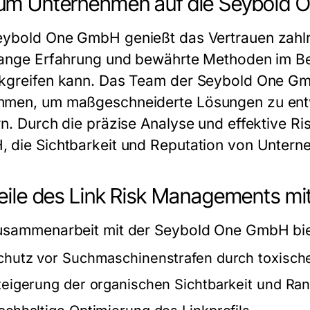
um Unternehmen auf die Seybold 
eybold One GmbH
genießt das Vertrauen zahlr
lange Erfahrung und bewährte Methoden im B
kgreifen kann. Das Team der
Seybold One G
men, um maßgeschneiderte Lösungen zu entwic
rn. Durch die präzise Analyse und effektive Ris
H
, die Sichtbarkeit und Reputation von Untern
eile des Link Risk Managements m
usammenarbeit mit der
Seybold One GmbH
bie
chutz vor Suchmaschinenstrafen durch toxische
teigerung der organischen Sichtbarkeit und Ran