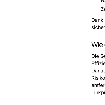
N
Z
Dank 
sicher
Wie 
Die
S
Effiz
Danac
Risik
entfe
Linkp