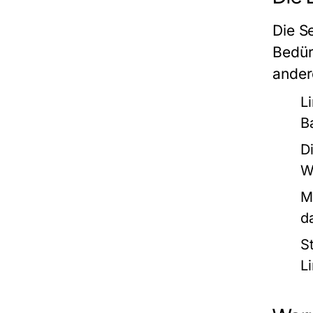
Die
S
Bedür
ander
L
B
D
W
M
d
S
L