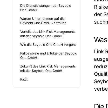
Die Dienstleistungen der Seybold
Risik
One GmbH
der
S
Warum Unternehmen auf die
suchm
Seybold One GmbH vertrauen
Vorteile des Link Risk Managements
mit der Seybold One GmbH
Was 
Wie die Seybold One GmbH vorgeht
Link 
Fallbeispiele und Erfolge der Seybold
One GmbH
ausge
reduz
Zukunft des Link Risk Managements
mit der Seybold One GmbH
Qualit
Fazit
Seyb
verbes
Die 