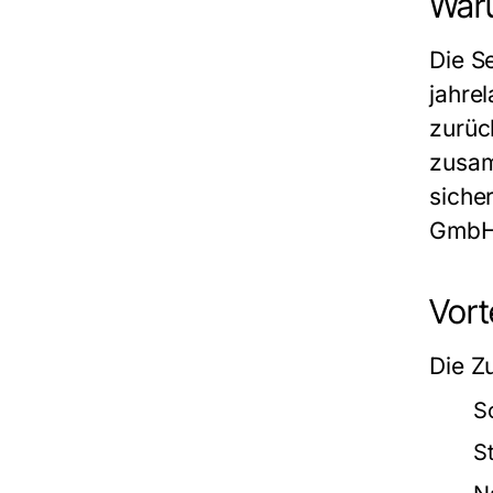
War
Die
S
jahre
zurüc
zusam
siche
Gmb
Vort
Die Z
S
S