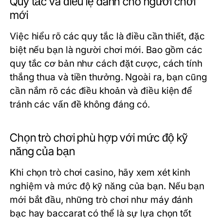
Quy tắc và điều lệ dành cho người chơi
mới
Việc hiểu rõ các quy tắc là điều cần thiết, đặc
biệt nếu bạn là người chơi mới. Bao gồm các
quy tắc cơ bản như cách đặt cược, cách tính
thắng thua và tiền thưởng. Ngoài ra, bạn cũng
cần nắm rõ các điều khoản và điều kiện để
tránh các vấn đề không đáng có.
Chọn trò chơi phù hợp với mức độ kỹ
năng của bạn
Khi chọn trò chơi casino, hãy xem xét kinh
nghiệm và mức độ kỹ năng của bạn. Nếu bạn
mới bắt đầu, những trò chơi như máy đánh
bạc hay baccarat có thể là sự lựa chọn tốt