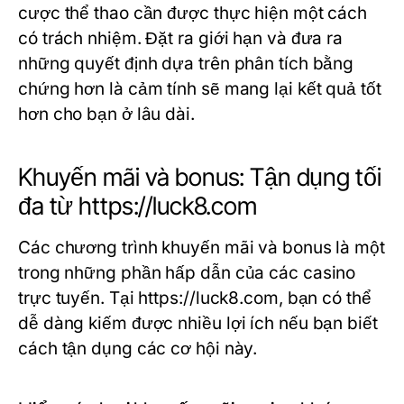
cược thể thao cần được thực hiện một cách
có trách nhiệm. Đặt ra giới hạn và đưa ra
những quyết định dựa trên phân tích bằng
chứng hơn là cảm tính sẽ mang lại kết quả tốt
hơn cho bạn ở lâu dài.
Khuyến mãi và bonus: Tận dụng tối
đa từ https://luck8.com
Các chương trình khuyến mãi và bonus là một
trong những phần hấp dẫn của các casino
trực tuyến. Tại https://luck8.com, bạn có thể
dễ dàng kiếm được nhiều lợi ích nếu bạn biết
cách tận dụng các cơ hội này.