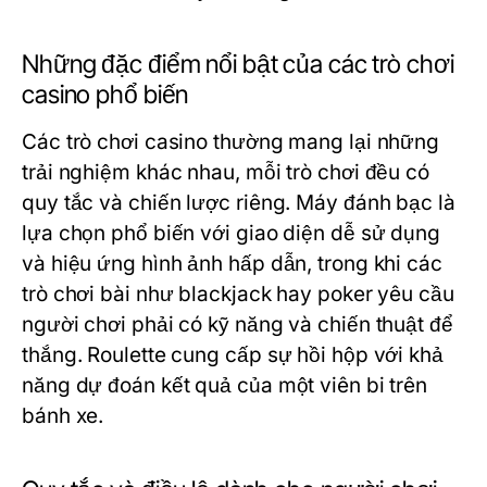
Những đặc điểm nổi bật của các trò chơi
casino phổ biến
Các trò chơi casino thường mang lại những
trải nghiệm khác nhau, mỗi trò chơi đều có
quy tắc và chiến lược riêng. Máy đánh bạc là
lựa chọn phổ biến với giao diện dễ sử dụng
và hiệu ứng hình ảnh hấp dẫn, trong khi các
trò chơi bài như blackjack hay poker yêu cầu
người chơi phải có kỹ năng và chiến thuật để
thắng. Roulette cung cấp sự hồi hộp với khả
năng dự đoán kết quả của một viên bi trên
bánh xe.