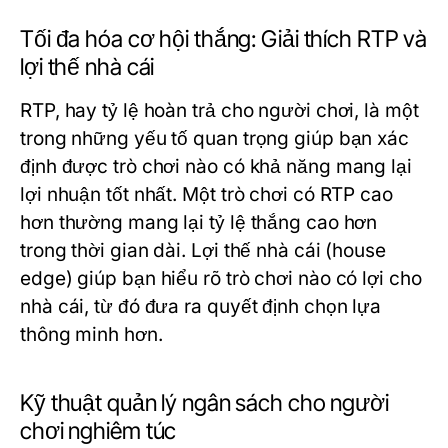
Tối đa hóa cơ hội thắng: Giải thích RTP và
lợi thế nhà cái
RTP, hay tỷ lệ hoàn trả cho người chơi, là một
trong những yếu tố quan trọng giúp bạn xác
định được trò chơi nào có khả năng mang lại
lợi nhuận tốt nhất. Một trò chơi có RTP cao
hơn thường mang lại tỷ lệ thắng cao hơn
trong thời gian dài. Lợi thế nhà cái (house
edge) giúp bạn hiểu rõ trò chơi nào có lợi cho
nhà cái, từ đó đưa ra quyết định chọn lựa
thông minh hơn.
Kỹ thuật quản lý ngân sách cho người
chơi nghiêm túc