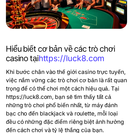
Hiểu biết cơ bản về các trò chơi
casino tại
https://luck8.com
Khi bước chân vào thế giới casino trực tuyến,
việc nắm vững các trò chơi cơ bản là rất quan
trọng để có thể chơi một cách hiệu quả. Tại
https://luck8.com, bạn sẽ tìm thấy tất cả
những trò chơi phổ biến nhất, từ máy đánh
bạc cho đến blackjack và roulette, mỗi loại
đều có những đặc điểm riêng biệt ảnh hưởng
đến cách chơi và tỷ lệ thắng của bạn.