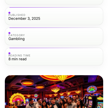
PUBLISHED
December 3, 2025
CATEGORY
Gambling
READING TIME
8
min read