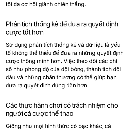
tối đa cơ hội giành chiến thắng.
Phân tích thống kê để đưa ra quyết định
cược tốt hơn
Sử dụng phân tích thống kê và dữ liệu là yếu
tố không thể thiếu để đưa ra những quyết định
cược thông minh hơn. Việc theo dõi các chỉ
số như phong độ của đội bóng, thành tích đối
đầu và những chấn thương có thể giúp bạn
đưa ra quyết định đúng đắn hơn.
Các thực hành chơi có trách nhiệm cho
người cá cược thể thao
Giống như mọi hình thức cờ bạc khác, cá