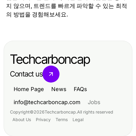
지 않으며, 트렌드를 빠르게 파악할 수 있는 최적
의 방법을 경험해보세요.
Techcarboncap
Contact us
Home Page
News
FAQs
info@techcarboncap.com
Jobs
Copyright
©
2026
Techcarboncap
.
All rights reserved
About Us
Privacy
Terms
Legal