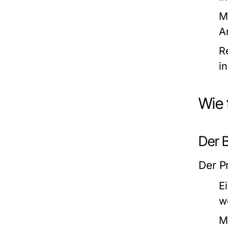
M
A
R
i
Wie 
Der 
Der P
E
w
M