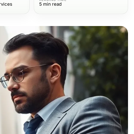
rvices
5
min read