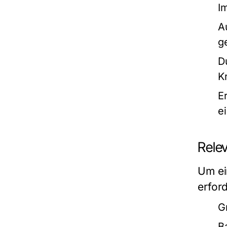
I
A
g
D
Kr
E
e
Rele
Um ei
erfor
G
B