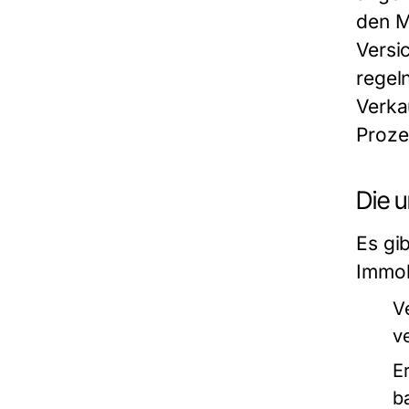
den M
Versi
regeln
Verka
Proze
Die 
Es gi
Immob
V
v
E
b