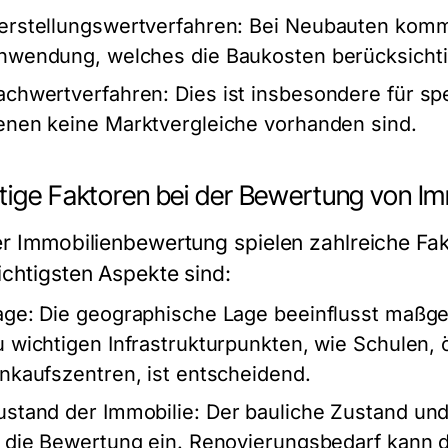
erstellungswertverfahren:
Bei Neubauten kommt
nwendung, welches die Baukosten berücksichti
achwertverfahren:
Dies ist insbesondere für sp
enen keine Marktvergleiche vorhanden sind.
tige Faktoren bei der Bewertung von Im
er Immobilienbewertung spielen zahlreiche Fak
ichtigsten Aspekte sind:
age:
Die geographische Lage beeinflusst maßgeb
u wichtigen Infrastrukturpunkten, wie Schulen, 
inkaufszentren, ist entscheidend.
ustand der Immobilie:
Der bauliche Zustand und 
n die Bewertung ein. Renovierungsbedarf kann d