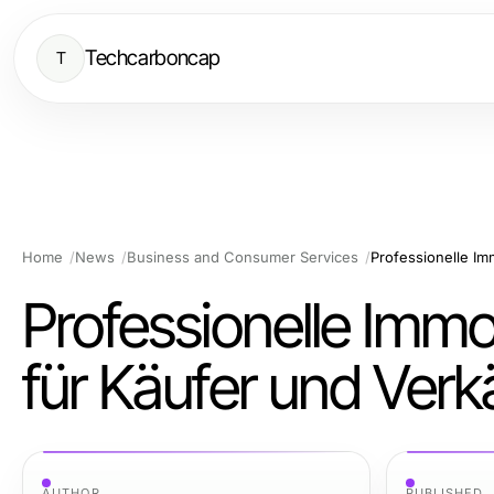
Techcarboncap
T
Home
News
Business and Consumer Services
Professionelle Immo
für Käufer und Verk
AUTHOR
PUBLISHED