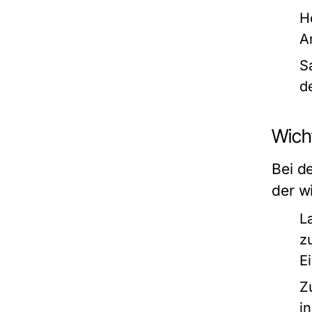
H
A
S
d
Wich
Bei d
der w
L
z
E
Z
i