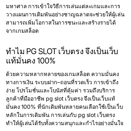
มหาศาล การเข้าใจวิธีการเล่นแต่ละเกมและการ
วางแผนการเดิมพันอย่างชาญฉลาดจะช่วยให้ผู้เล่น
สามารถเพิ่มโอกาสในการชนะและสร้างรายได้
จากเกมสล็อต
ทำไม PG SLOT เว็บตรง จึงเป็นเว็บ
แท้มั่นคง 100%
ด้วยความหลากหลายของเกมสล็อต ความมั่นคง
ทางการเงิน ระบบฝาก–ถอนที่รวดเร็ว การเข้าถึง
ง่าย โปรโมชั่นและโบนัสที่คุ้มค่า รวมถึงบริการ
ลูกค้าที่มืออาชีพ
pg slot เว็บตรง
จึงเป็นเว็บแท้
มั่นคง 100% ที่นักเดิมพันหลายคนเลือกใช้เป็นเว็บ
หลักในการเดิมพัน การเล่นกับ
pg slot เว็บตรง
ทำให้ผู้เล่นได้รับทั้งความสนุกและกำไรอย่างมั่นใจ