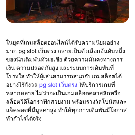
ในยุคที่เกมสล็อตออนไลน์ได้รับความนิยมอย่าง
มาก
pg slot เว็บตรง
กลายเป็นตัวเลือกอันดับหนึ่ง
ของนักเดิมพันทั่วเอเชีย ด้วยความมั่นคงทางการ
เงิน ความปลอดภัยสูง และระบบการเดิมพันที่
โปร่งใส ทำให้ผู้เล่นสามารถสนุกกับเกมสล็อตได้
อย่างไร้กังวล
pg slot เว็บตรง
ให้บริการเกมที่
หลากหลาย ไม่ว่าจะเป็นเกมสล็อตคลาสสิกหรือ
สล็อตวิดีโอกราฟิกสวยงาม พร้อมรางวัลโบนัสและ
แจ็คพอตที่มีมูลค่าสูง ทำให้ทุกการเดิมพันมีโอกาส
ทำกำไรได้จริง