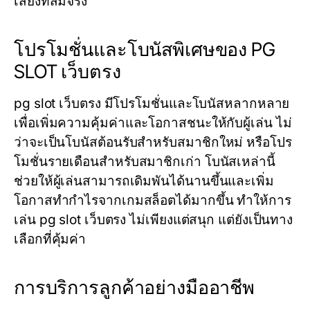
เสียงที่สมจริง
โปรโมชั่นและโบนัสพิเศษของ PG
SLOT เว็บตรง
pg slot เว็บตรง
มีโปรโมชั่นและโบนัสหลากหลาย
เพื่อเพิ่มความคุ้มค่าและโอกาสชนะให้กับผู้เล่น ไม่
ว่าจะเป็นโบนัสต้อนรับสำหรับสมาชิกใหม่ หรือโปร
โมชั่นรายเดือนสำหรับสมาชิกเก่า โบนัสเหล่านี้
ช่วยให้ผู้เล่นสามารถเดิมพันได้นานขึ้นและเพิ่ม
โอกาสทำกำไรจากเกมสล็อตได้มากขึ้น ทำให้การ
เล่น
pg slot เว็บตรง
ไม่เพียงแต่สนุก แต่ยังเป็นทาง
เลือกที่คุ้มค่า
การบริการลูกค้าอย่างมืออาชีพ