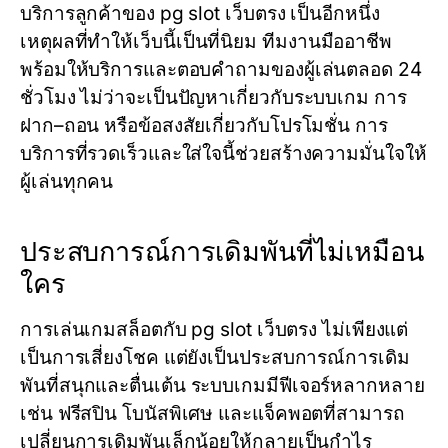
บริการลูกค้าของ
pg slot เว็บตรง
เป็นอีกหนึ่ง
เหตุผลที่ทำให้เว็บนี้เป็นที่นิยม ทีมงานมืออาชีพ
พร้อมให้บริการและตอบคำถามของผู้เล่นตลอด 24
ชั่วโมง ไม่ว่าจะเป็นปัญหาเกี่ยวกับระบบเกม การ
ฝาก–ถอน หรือข้อสงสัยเกี่ยวกับโปรโมชั่น การ
บริการที่รวดเร็วและใส่ใจนี้ช่วยสร้างความมั่นใจให้
ผู้เล่นทุกคน
ประสบการณ์การเดิมพันที่ไม่เหมือน
ใคร
การเล่นเกมสล็อตกับ
pg slot เว็บตรง
ไม่เพียงแต่
เป็นการเสี่ยงโชค แต่ยังเป็นประสบการณ์การเดิม
พันที่สนุกและตื่นเต้น ระบบเกมมีฟีเจอร์หลากหลาย
เช่น ฟรีสปิน โบนัสพิเศษ และแจ็คพอตที่สามารถ
เปลี่ยนการเดิมพันเล็กน้อยให้กลายเป็นกำไร