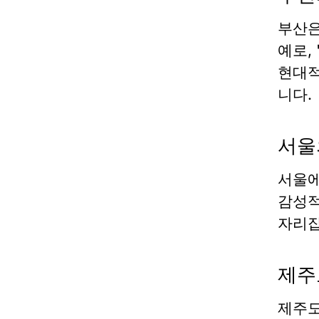
부산은
예로,
현대적
니다.
서울
서울에
감성적
자리잡
제주
제주도