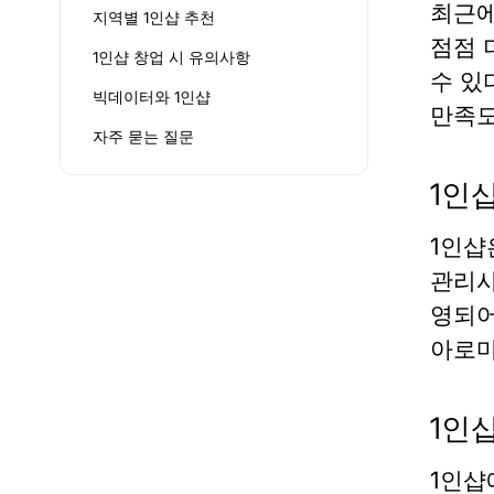
최근에
지역별 1인샵 추천
점점 
1인샵 창업 시 유의사항
수 있
빅데이터와 1인샵
만족도
자주 묻는 질문
1인
1인샵
관리사
영되어
아로마
1인
1인샵