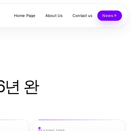
Home Page
About Us
Contact us
News
6년 완
READING TIME