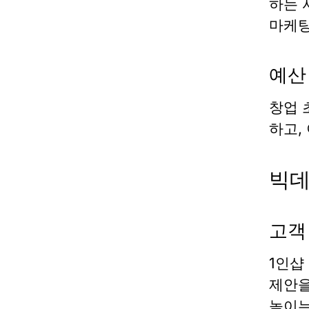
하는 
마케팅
예산
창업 
하고,
빅데
고객
1인샵
제안을
높이는