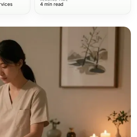
rvices
4
min read