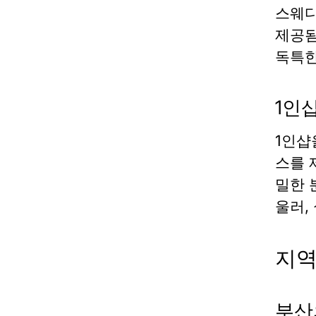
스웨디
제공됨
독특한
1인
1인샵
스를 
밀한 
울러,
지역
부산