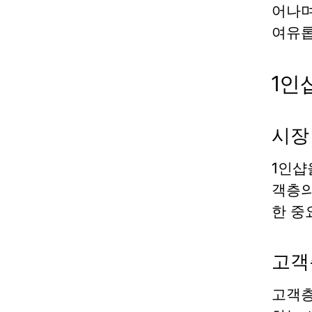
어나며
여유롭
1인
시장
1인샵
객층의
한 중
고객
고객층