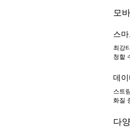
모바
스마
최강티
청할 
데이
스트림
화질 
다양