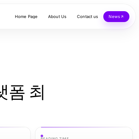
Home Page
About Us
Contact us
News
랫폼 최
READING TIME