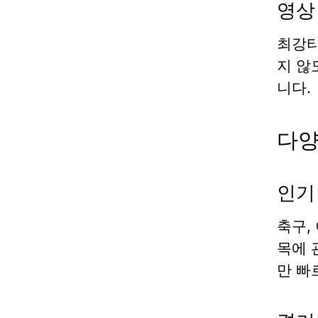
영상
최강티
지 않
니다.
다양
인기
축구,
목에 
만 빠