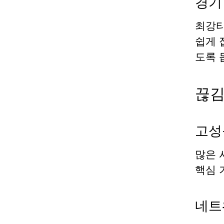
경기
최강티
쉽게 
도록 
끊김
고성
많은 
핵심 
네트