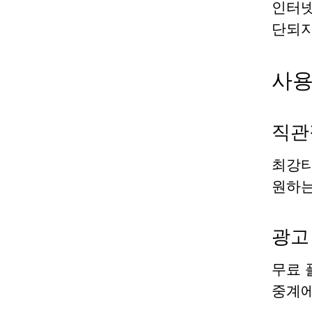
인터넷
단되지
사용
직관
최강티
원하
광고
무료 
중계